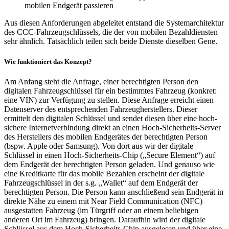
mobilen Endgerät passieren
Aus diesen Anforderungen abgeleitet entstand die Systemarchitektur
des CCC-Fahrzeugschlüssels, die der von mobilen Bezahldiensten
sehr ähnlich. Tatsächlich teilen sich beide Dienste dieselben Gene.
Wie funktioniert das Konzept?
Am Anfang steht die Anfrage, einer berechtigten Person den
digitalen Fahrzeugschlüssel für ein bestimmtes Fahrzeug (konkret:
eine VIN) zur Verfügung zu stellen. Diese Anfrage erreicht einen
Datenserver des entsprechenden Fahrzeugherstellers. Dieser
ermittelt den digitalen Schlüssel und sendet diesen über eine hoch-
sichere Internetverbindung direkt an einen Hoch-Sicherheits-Server
des Herstellers des mobilen Endgerätes der berechtigten Person
(bspw. Apple oder Samsung). Von dort aus wir der digitale
Schlüssel in einen Hoch-Sicherheits-Chip („Secure Element“) auf
dem Endgerät der berechtigten Person geladen. Und genauso wie
eine Kreditkarte für das mobile Bezahlen erscheint der digitale
Fahrzeugschlüssel in der s.g. „Wallet“ auf dem Endgerät der
berechtigten Person. Die Person kann anschließend sein Endgerät in
direkte Nähe zu einem mit Near Field Communication (NFC)
ausgestatten Fahrzeug (im Türgriff oder an einem beliebigen
anderen Ort im Fahrzeug) bringen. Daraufhin wird der digitale
Schlüssel aus dem Hoch-Sicherheits-Chip ausgelesen und über eine